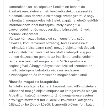
kameraképeket, és képes az illetéktelen behatolás
érzékelésére, illetve ennek bekövetkeztekor azonnal és
automatikusan riasztja a biztonsági személyzetet. A nagy
felbontású, megapixeles felvételek alapján a lehető legtöbb
információhoz lehet hozzájutni, mely elősegíti a
vagyonvédelmet és meggyorsítja a bűncselekmények
azonnali elhárítását.
Változó környezeti hatásokat semlegesít (pl.: szél,
havazás, köd, fényerőváltozások), téves riasztásokat
minimalizál (false alarm rate), mozgó objektumok típusait
különbözteti meg, valamint beállított szabályok alapján
pontos riasztásokat generál az Intellio behatolás védelmi
rendszere beépített magas szintű VCA algoritmusai
segítségével. A hagyományos eszközökkel szemben az
Intellio intelligens behatolás védelmi rendszere
biztonságosabb és komplexebb megoldásokat kínál.
Riasztás megadott kategóriára:
Az Intellio intelligens kamerái képesek megkülönböztetni a
különböző mozgó objektumtípusokat kategorizálás alapján.
A beállított kategória képen történő megjelenése esetén
erről figyelmeztetést tud küldeni. A következő kategóriák
állíthatóak be többek között: kisméretű élőlény (pl.: kutya,