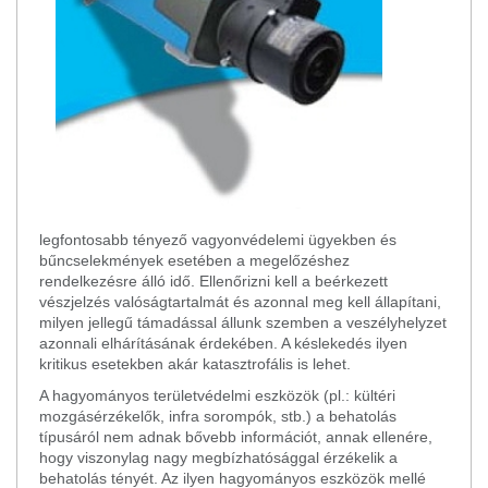
legfontosabb tényező vagyonvédelemi ügyekben és
bűncselekmények esetében a megelőzéshez
rendelkezésre álló idő. Ellenőrizni kell a beérkezett
vészjelzés valóságtartalmát és azonnal meg kell állapítani,
milyen jellegű támadással állunk szemben a veszélyhelyzet
azonnali elhárításának érdekében. A késlekedés ilyen
kritikus esetekben akár katasztrofális is lehet.
A hagyományos területvédelmi eszközök (pl.: kültéri
mozgásérzékelők, infra sorompók, stb.) a behatolás
típusáról nem adnak bővebb információt, annak ellenére,
hogy viszonylag nagy megbízhatósággal érzékelik a
behatolás tényét. Az ilyen hagyományos eszközök mellé