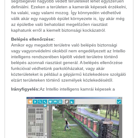
segítségével nagyobb védett területeket lehet egyszerűen
definiálni. Ezeken a területen a kamerák képesek érzékelni,
ha valaki, vagy valami mozog. Így könnyedén védhetővé
válik akár egy nagyobb épület környezete is, így akár még
az épületbe való behatolást megelőzően riasztást
kaphatunk erről a kiemelt biztonsági kockázatról.
Belépés ellenőrzése:
Amikor egy megadott területre való belépés biztonsági
vagy vagyonvédelmi okokból nem engedélyezett az Intellio
intelligens rendszerében kijelölt védett területre történő
belépés azonnali riasztást generál. A belépés ellenőrzése
funkcióval védhetünk parkolóházakat, vagy akár
közterületeket is például a gépjármű közlekedésre szolgáló
elzárt területeken történő személyek közlekedésétől.
Irányfigyelés:
Az Intellio intelligens kamrái képesek a