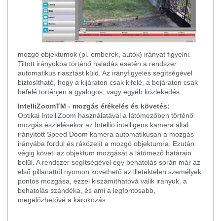
mozgó objektumok (pl. emberek, autók) irányát figyelni.
Tiltott irányokba történő haladás esetén a rendszer
automatikus riasztást küld. Az irányfigyelés segítségével
biztosítható, hogy a kijáraton csak kifelé, a bejáraton csak
befelé történjen a gyalogos, vagy egyéb közlekedés.
IntelliZoomTM - mozgás érékelés és követés:
Optikai IntelliZoom használatával a látómezőben történő
mozgás észlelésekor az Intellio intelligens kamera által
irányított Speed Doom kamera automatikusan a mozgás
irányába fordul és ráközelít a mozgó objektumra. Ezután
végig követi az objektum mozgását a látómező határain
belül. A rendszer segítségével egy behatolás során már az
első pillanattól nyomon követhető az illetéktelen személyek
pontos mozgása, ezzel kiszámíthatóvá válik irányuk, a
behatolás szándéka, és ami a legfontosabb,
megelőzhetővé a károkozás.