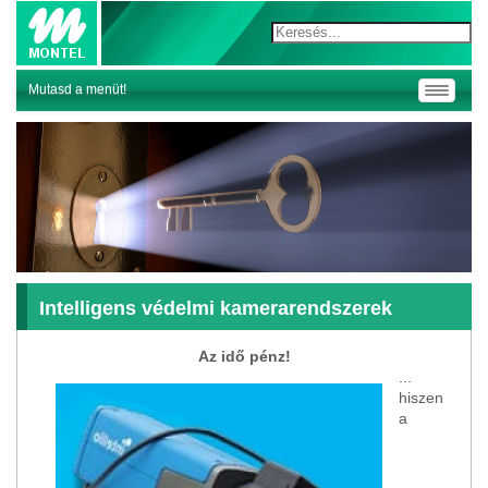
Mutasd a menüt!
Toggle
navigati
Intelligens védelmi kamerarendszerek
Az idő pénz!
...
hiszen
a